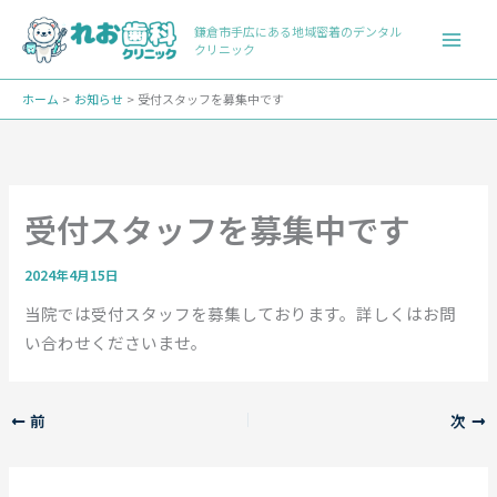
内
鎌倉市手広にある地域密着のデンタル
容
クリニック
を
ス
ホーム
お知らせ
受付スタッフを募集中です
キ
ッ
プ
受付スタッフを募集中です
2024年4月15日
当院では受付スタッフを募集しております。詳しくはお問
い合わせくださいませ。
前
次